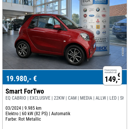
Finanzierung
monatlich ab
€
19.980,- €
149,-
Smart ForTwo
EQ CABRIO | EXCLUSIVE | 22KW | CAM | MEDIA | ALLW | LED | SHZ
03/2024 |
9.985 km
Elektro |
60 kW (82 PS) |
Automatik
Farbe: Rot Metallic