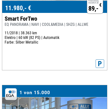
Finanzierung
monatlich ab
€
11.980,- €
89,-
Smart ForTwo
EQ PANORAMA | NAVI | COOL&MEDIA | SHZG | ALLWE
11/2018 |
38.363 km
Elektro |
60 kW (82 PS) |
Automatik
Farbe: Silber Metallic
P
1 von 15.000