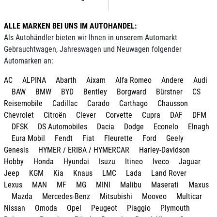
ALLE MARKEN BEI UNS IM AUTOHANDEL:
Als Autohändler bieten wir Ihnen in unserem Automarkt
Gebrauchtwagen, Jahreswagen und Neuwagen folgender
Automarken an:
AC
ALPINA
Abarth
Aixam
Alfa Romeo
Andere
Audi
BAW
BMW
BYD
Bentley
Borgward
Bürstner
CS
Reisemobile
Cadillac
Carado
Carthago
Chausson
Chevrolet
Citroën
Clever
Corvette
Cupra
DAF
DFM
DFSK
DS Automobiles
Dacia
Dodge
Econelo
Elnagh
Eura Mobil
Fendt
Fiat
Fleurette
Ford
Geely
Genesis
HYMER / ERIBA / HYMERCAR
Harley-Davidson
Hobby
Honda
Hyundai
Isuzu
Itineo
Iveco
Jaguar
Jeep
KGM
Kia
Knaus
LMC
Lada
Land Rover
Lexus
MAN
MF
MG
MINI
Malibu
Maserati
Maxus
Mazda
Mercedes-Benz
Mitsubishi
Mooveo
Multicar
Nissan
Omoda
Opel
Peugeot
Piaggio
Plymouth