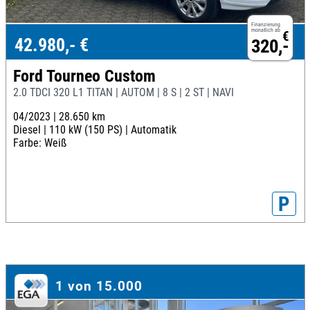
Finanzierung
monatlich ab
€
42.980,- €
320,-
Ford Tourneo Custom
2.0 TDCI 320 L1 TITAN | AUTOM | 8 S | 2 ST | NAVI
04/2023 |
28.650 km
Diesel |
110 kW (150 PS) |
Automatik
Farbe: Weiß
P
1 von 15.000