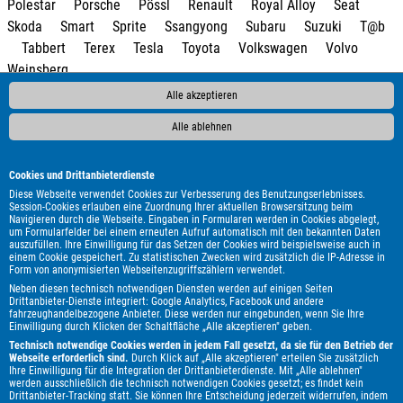
Polestar
Porsche
Pössl
Renault
Royal Alloy
Seat
Skoda
Smart
Sprite
Ssangyong
Subaru
Suzuki
T@b
Tabbert
Terex
Tesla
Toyota
Volkswagen
Volvo
Weinsberg
Alle akzeptieren
Alle ablehnen
Cookies und Drittanbieterdienste
Diese Webseite verwendet Cookies zur Verbesserung des Benutzungserlebnisses.
Session-Cookies erlauben eine Zuordnung Ihrer aktuellen Browsersitzung beim
Navigieren durch die Webseite. Eingaben in Formularen werden in Cookies abgelegt,
um Formularfelder bei einem erneuten Aufruf automatisch mit den bekannten Daten
auszufüllen. Ihre Einwilligung für das Setzen der Cookies wird beispielsweise auch in
einem Cookie gespeichert. Zu statistischen Zwecken wird zusätzlich die IP-Adresse in
Form von anonymisierten Webseitenzugriffszählern verwendet.
Neben diesen technisch notwendigen Diensten werden auf einigen Seiten
Drittanbieter-Dienste integriert: Google Analytics, Facebook und andere
fahrzeughandelbezogene Anbieter. Diese werden nur eingebunden, wenn Sie Ihre
Einwilligung durch Klicken der Schaltfläche „Alle akzeptieren" geben.
Technisch notwendige Cookies werden in jedem Fall gesetzt, da sie für den Betrieb der
Webseite erforderlich sind.
Durch Klick auf „Alle akzeptieren" erteilen Sie zusätzlich
Ihre Einwilligung für die Integration der Drittanbieterdienste. Mit „Alle ablehnen"
werden ausschließlich die technisch notwendigen Cookies gesetzt; es findet kein
Drittanbieter-Tracking statt. Sie können Ihre Entscheidung jederzeit widerrufen, indem