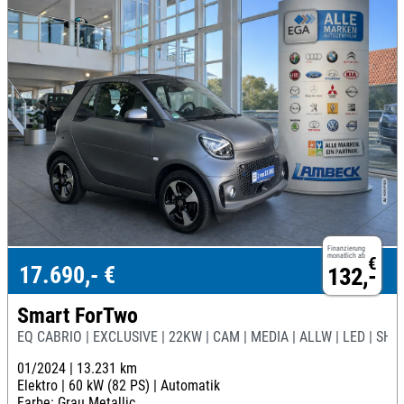
Finanzierung
monatlich ab
€
17.690,- €
132,-
Smart ForTwo
EQ CABRIO | EXCLUSIVE | 22KW | CAM | MEDIA | ALLW | LED | SHZ
01/2024 |
13.231 km
Elektro |
60 kW (82 PS) |
Automatik
Farbe: Grau Metallic