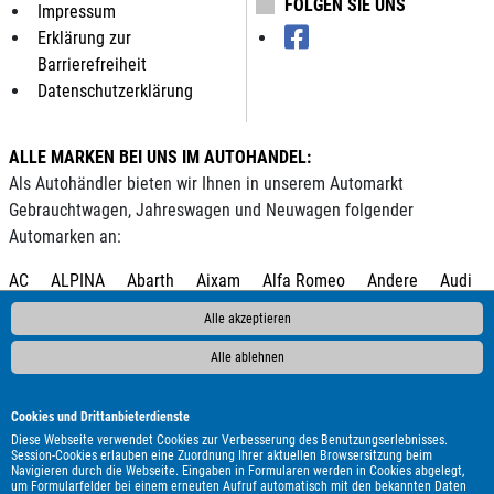
FOLGEN SIE UNS
Impressum
Erklärung zur
Barrierefreiheit
Datenschutzerklärung
ALLE MARKEN BEI UNS IM AUTOHANDEL:
Als Autohändler bieten wir Ihnen in unserem Automarkt
Gebrauchtwagen, Jahreswagen und Neuwagen folgender
Automarken an:
AC
ALPINA
Abarth
Aixam
Alfa Romeo
Andere
Audi
BAW
BMW
BYD
Bentley
Borgward
Bürstner
CS
Alle akzeptieren
Reisemobile
Cadillac
Carado
Carthago
Chausson
Chevrolet
Citroën
Clever
Corvette
Cupra
DAF
DFM
Alle ablehnen
DFSK
DS Automobiles
Dacia
Dodge
Econelo
Elnagh
Eura Mobil
Fendt
Fiat
Fleurette
Ford
Forster
Cookies und Drittanbieterdienste
Geely
Genesis
HYMER / ERIBA / HYMERCAR
Harley-
Diese Webseite verwendet Cookies zur Verbesserung des Benutzungserlebnisses.
Session-Cookies erlauben eine Zuordnung Ihrer aktuellen Browsersitzung beim
Davidson
Hobby
Honda
Hyundai
Isuzu
Itineo
Iveco
Navigieren durch die Webseite. Eingaben in Formularen werden in Cookies abgelegt,
um Formularfelder bei einem erneuten Aufruf automatisch mit den bekannten Daten
Jaguar
Jeep
KGM
Kia
Knaus
LMC
Lada
Land