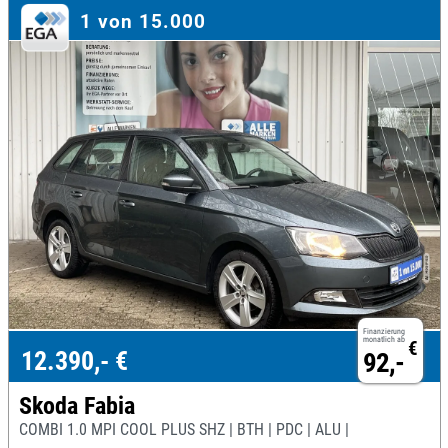
1 von 15.000
Finanzierung
monatlich ab
€
12.390,- €
92,-
Skoda Fabia
COMBI 1.0 MPI COOL PLUS SHZ | BTH | PDC | ALU |