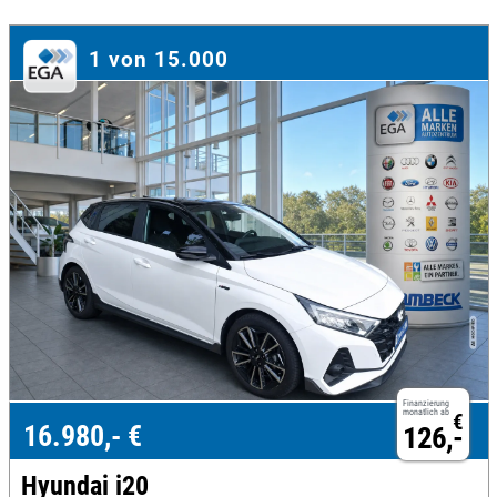
1 von 15.000
Finanzierung
monatlich ab
€
16.980,- €
126,-
Hyundai i20